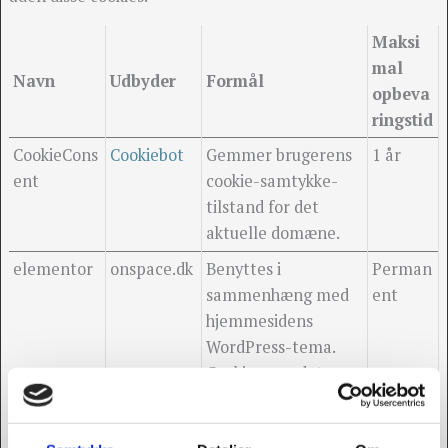
Maksi
mal
Navn
Udbyder
Formål
opbeva
ringstid
CookieCons
Cookiebot
Gemmer brugerens
1 år
ent
cookie-samtykke-
tilstand for det
aktuelle domæne.
elementor
onspace.dk
Benyttes i
Perman
sammenhæng med
ent
hjemmesidens
WordPress-tema.
Cookien gør det
muligt for
hjemmesideejeren