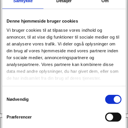
at implementere
Samtykke
Detaljer
Om
eller ændre i
hjemmesidens
Denne hjemmeside bruger cookies
indhold i realtid.
Vi bruger cookies til at tilpasse vores indhold og
test_cookie
Google
Afventer
1 dag
annoncer, til at vise dig funktioner til sociale medier og til
wpEmojiSe
onspace.dk
Denne cookie indgår
Session
at analysere vores trafik. Vi deler også oplysninger om
din brug af vores hjemmeside med vores partnere inden
ttingsSupp
i en vifte af cookies
for sociale medier, annonceringspartnere og
orts
hvis formål er, at
analysepartnere. Vores partnere kan kombinere disse
bevare den korrekte
data med andre oplysninger, du har givet dem, eller som
visning af typografi,
de har indsamlet fra din brug af deres tjenester.
blog/billede-slidere,
farvetemaer og
Google Privatlivspolitik
Samtykkevalg
andre indstillinger
Nødvendig
på hjemmesiden.
Præferencer
Marketing (8)