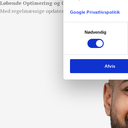
Løbende Optimering og Gennemsigtig Rapporteri
Med regelmæssige opdateringer og klare rapporter sikrer 
Google Privatlivspolitik
Samtykkevalg
Nødvendig
Afvis