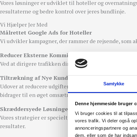
Vores løsninger er udviklet til hoteller og overnatnin
resultaterne og bedre kontrol over jeres bundlinje.
Vi Hjælper Jer Med
Målrettet Google Ads for Hoteller
Vi udvikler kampagner, der rammer de rejsende, som aktiv
Reducer Eksterne Kommissioner og Øg Profitten
Ved at dirigere trafikken direkte til jeres egen hjemme
Tiltrækning af Nye Kunder
Samtykke
Udover at reducere udgifterne til eksterne udbydere, h
bidrager til en øget omsætning.
Denne hjemmeside bruger c
Skræddersyede Løsninger til Hoteller med Flere V
Vi bruger cookies til at tilpas
Vores strategier er specielt udviklet til hoteller, bed
vores trafik. Vi deler også 
resultater.
annonceringspartnere og anal
dem, eller som de har indsaml