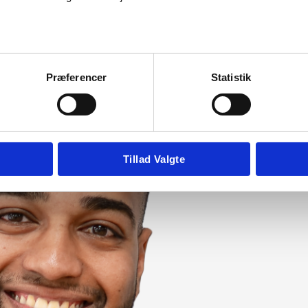
ng
vi, at I altid har overblik over, hvordan jeres invester
Præferencer
Statistik
Tillad Valgte