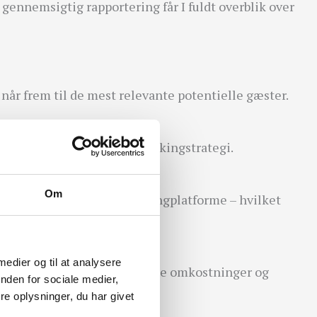
gennemsigtig rapportering får I fuldt overblik over
 når frem til de mest relevante potentielle gæster.
 bedre kontrol over jeres bookingstrategi.
Om
ikke benytter de store bookingplatforme – hvilket
 medier og til at analysere
ærelser, så I kan optimere både omkostninger og
nden for sociale medier,
e oplysninger, du har givet