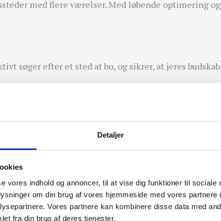
gssteder med flere værelser. Med løbende optimering og 
t søger efter et sted at bo, og sikrer, at jeres budskab
side bevarer I en større del af jeres indtægter og opnår
Detaljer
jælper vi jer med at nå ud til kundegrupper, der endnu 
ookies
ærelser
se vores indhold og annoncer, til at vise dig funktioner til sociale
 and breakfasts og andre overnatningssteder med flere v
oplysninger om din brug af vores hjemmeside med vores partnere i
ysepartnere. Vores partnere kan kombinere disse data med andr
et fra din brug af deres tjenester.